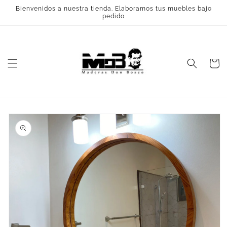
Ir
Bienvenidos a nuestra tienda. Elaboramos tus muebles bajo
directamente
pedido
al contenido
Carrito
Ir
directamente
a la
información
del producto