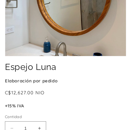
Abrir
elemento
Espejo Luna
multimedia
1
en
una
Elaboración por pedido
ventana
modal
Precio
C$12,627.00 NIO
habitual
+15% IVA
Cantidad