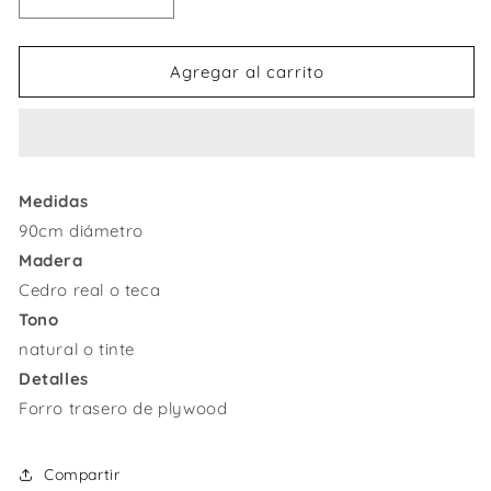
Reducir
Aumentar
cantidad
cantidad
para
para
Espejo
Espejo
Agregar al carrito
Luna
Luna
Medidas
90cm diámetro
Madera
Cedro real o teca
Tono
natural o tinte
Detalles
Forro trasero de plywood
Compartir