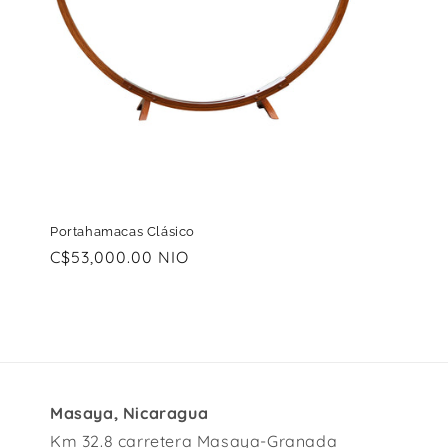
c
c
i
ó
n
Portahamacas Clásico
:
Precio
C$53,000.00 NIO
habitual
Masaya, Nicaragua
Km 32.8 carretera Masaya-Granada