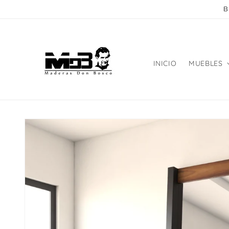
Ir
B
directamente
al contenido
INICIO
MUEBLES
Ir
directamente
a la
información
del producto