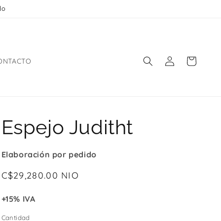
do
Iniciar
Carrito
ONTACTO
sesión
Espejo Juditht
Elaboración por pedido
Precio
C$29,280.00 NIO
habitual
+15% IVA
Cantidad