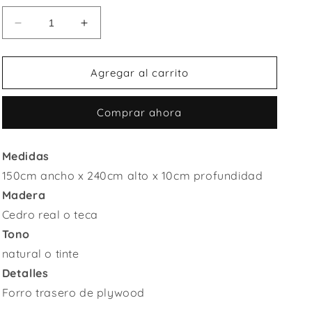
Reducir
Aumentar
cantidad
cantidad
para
para
Espejo
Espejo
Agregar al carrito
Juditht
Juditht
Comprar ahora
Medidas
150cm ancho x 240cm alto x 10cm profundidad
Madera
Cedro real o teca
Tono
natural o tinte
Detalles
Forro trasero de plywood